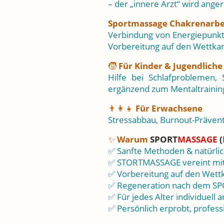
– der „innere Arzt“ wird ang
Sportmassage Chakrenarbe
Verbindung von Energiepunk
Vorbereitung auf den Wettk
🧒
Für Kinder & Jugendliche
Hilfe bei Schlafproblemen, 
ergänzend zum Mentaltraini
👨‍👩‍👧
Für Erwachsene
Stressabbau, Burnout-Präven
✨
Warum
SPORT
MASSAGE
(
✅ Sanfte Methoden & natürli
✅ STORTMASSAGE vereint mit
✅ Vorbereitung auf den Wet
✅ Regeneration nach dem S
✅ Für jedes Alter individuell 
✅ Persönlich erprobt, professi