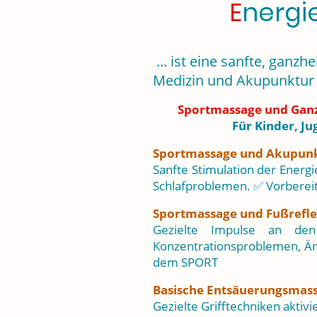
E
nergi
... ist eine sanfte, ganzh
Medizin und Akupunktur 
Sportmassage und Ganzh
Für Kinder, Ju
Sportmassage und Akupunk
Sanfte Stimulation der Ener
Schlafproblemen. ✅ Vorbere
Sportmassage und Fußrefle
Gezielte Impulse an de
Konzentrationsproblemen, Ä
dem SPORT
Basische Entsäuerungsmassa
Gezielte Grifftechniken aktiv