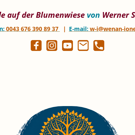
de auf der Blumenwiese
von
Werner 
n:
0043 676 390 89 37
|
E-mail:
w-i@wenan-ion