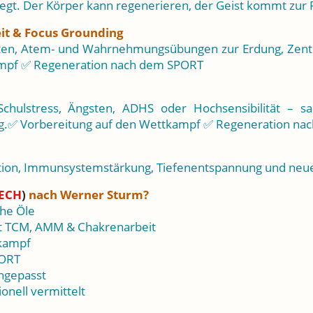
eregt. Der Körper kann regenerieren, der Geist kommt zur
it & Focus Grounding
ten, Atem- und Wahrnehmungsübungen zur Erdung, Zentr
ampf ✅ Regeneration nach dem SPORT
Schulstress, Ängsten, ADHS oder Hochsensibilität – s
ng.✅ Vorbereitung auf den Wettkampf ✅ Regeneration n
tion, Immunsystemstärkung, Tiefenentspannung und neue
ECH
)
nach Werner Sturm?
che Öle
 TCM, AMM & Chakrenarbeit
tkampf
PORT
angepasst
onell vermittelt