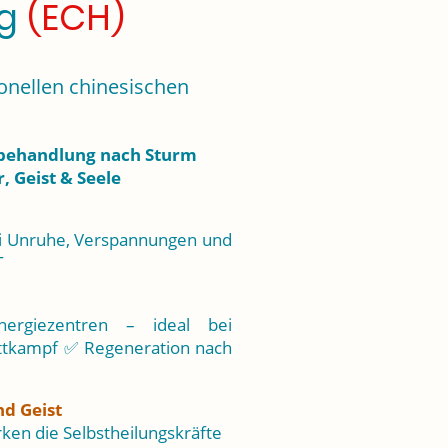
ng
(ECH)
tionellen chinesischen
nbehandlung nach Sturm
, Geist & Seele
ei Unruhe, Verspannungen und
T
rgiezentren – ideal bei
ttkampf ✅ Regeneration nach
nd Geist
ken die Selbstheilungskräfte