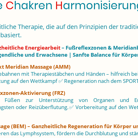
e
C
hakren
H
armonisieru
eitliche Therapie, die auf den Prinzipien der tradi
basiert.
eitliche Energiearbeit
– Fußreflexzonen & Meridia
gendliche und Erwachsene | Sanfte Balance für Körper
t Meridian Massage (AMM)
giebahnen mit Therapiestäbchen und Händen – hilfreich b
itung auf den Wettkampf ✅ Regeneration nach dem SPOR
xzonen-Aktivierung (FRZ)
n Füßen zur Unterstützung von Organen und Ene
ngsten oder Reizüberflutung.✅ Vorbereitung auf den We
ge (BEM) – Ganzheitliche Regeneration für Körper u
ieren das Lymphsystem, fördern die Durchblutung und stär